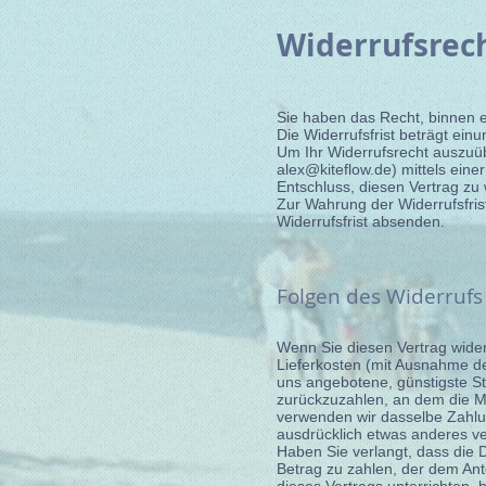
Widerrufsrech
Sie haben das Recht, binnen 
Die Widerrufsfrist beträgt ei
Um Ihr Widerrufsrecht auszuüb
alex@kiteflow.de
) mittels eine
Entschluss, diesen Vertrag zu 
Zur Wahrung der Widerrufsfrist
Widerrufsfrist absenden.
Folgen des Widerrufs
Wenn Sie diesen Vertrag widerr
Lieferkosten (mit Ausnahme der
uns angebotene, günstigste S
zurückzuzahlen, an dem die Mi
verwenden wir dasselbe Zahlun
ausdrücklich etwas anderes ve
Haben Sie verlangt, dass die 
Betrag zu zahlen, der dem Ant
dieses Vertrags unterrichten,