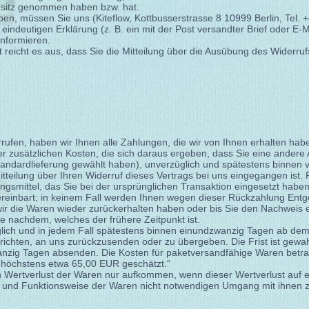
Besitz genommen haben bzw. hat.
en, müssen Sie uns (Kiteflow, Kottbusserstrasse 8 10999 Berlin, Tel. +
r eindeutigen Erklärung (z. B. ein mit der Post versandter Brief oder E-
informieren.
 reicht es aus, dass Sie die Mitteilung über die Ausübung des Widerruf
ufen, haben wir Ihnen alle Zahlungen, die wir von Ihnen erhalten habe
 zusätzlichen Kosten, die sich daraus ergeben, dass Sie eine andere A
tandardlieferung gewählt haben), unverzüglich und spätestens binnen
tteilung über Ihren Widerruf dieses Vertrags bei uns eingegangen ist.
gsmittel, das Sie bei der ursprünglichen Transaktion eingesetzt haben
reinbart; in keinem Fall werden Ihnen wegen dieser Rückzahlung Entg
ir die Waren wieder zurückerhalten haben oder bis Sie den Nachweis e
 nachdem, welches der frühere Zeitpunkt ist.
lich und in jedem Fall spätestens binnen einundzwanzig Tagen ab de
rrichten, an uns zurückzusenden oder zu übergeben. Die Frist ist gewa
wanzig Tagen absenden. Die Kosten für paketversandfähige Waren betr
f höchstens etwa 65,00 EUR geschätzt.“
 Wertverlust der Waren nur aufkommen, wenn dieser Wertverlust auf e
n und Funktionsweise der Waren nicht notwendigen Umgang mit ihnen z