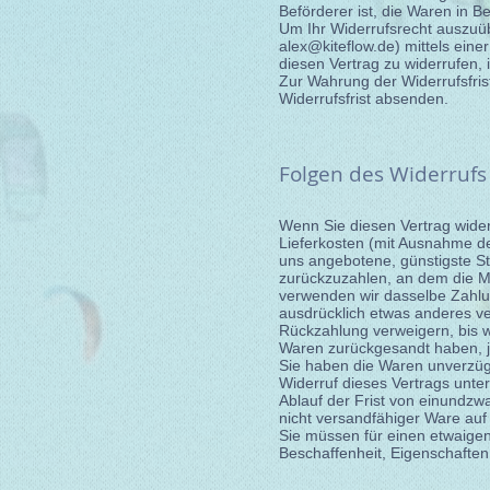
Beförderer ist, die Waren in 
Um Ihr Widerrufsrecht auszuüb
alex@kiteflow.de
) mittels eine
diesen Vertrag zu widerrufen, 
Zur Wahrung der Widerrufsfrist
Widerrufsfrist absenden.
Folgen des Widerrufs
Wenn Sie diesen Vertrag widerr
Lieferkosten (mit Ausnahme der
uns angebotene, günstigste S
zurückzuzahlen, an dem die Mi
verwenden wir dasselbe Zahlun
ausdrücklich etwas anderes ve
Rückzahlung verweigern, bis w
Waren zurückgesandt haben, je
Sie haben die Waren unverzüg
Widerruf dieses Vertrags unte
Ablauf der Frist von einundz
nicht versandfähiger Ware au
Sie müssen für einen etwaigen
Beschaffenheit, Eigenschafte