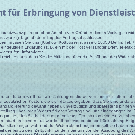
t für Erbringung von Dienstleis
einundzwanzig Tagen ohne Angabe von Gründen diesen Vertrag zu wid
nundzwanzig Tage ab dem Tag des Vertragsabschlusses.
en, müssen Sie uns (Kiteflow, Kottbusserstrasse 8 10999 Berlin, Tel. +
r eindeutigen Erklärung (z. B. ein mit der Post versandter Brief, Telefax
widerrufen, informieren.
 reicht es aus, dass Sie die Mitteilung über die Ausübung des Widerruf
ufen, haben wir Ihnen alle Zahlungen, die wir von Ihnen erhalten habe
 zusätzlichen Kosten, die sich daraus ergeben, dass Sie eine andere A
tandardlieferung gewählt haben), unverzüglich und spätestens binnen
tteilung über Ihren Widerruf dieses Vertrags bei uns eingegangen ist.
gsmittel, das Sie bei der ursprünglichen Transaktion eingesetzt haben
reinbart; in keinem Fall werden Ihnen wegen dieser Rückzahlung Entg
Dienstleistungen während der Widerrufsfrist beginnen soll, so haben 
eil der bis zu dem Zeitpunkt, zu dem Sie uns von der Ausübung des Wide
 bereits erbrachten Dienstleistungen im Vergleich zum Gesamtumfang 