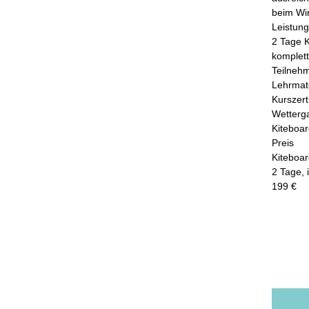
beim Win
Leistun
2 Tage K
komplett
Teilneh
Lehrmate
Kurszerti
Kiteboardingkurs          
Preis
Kiteboar
2 Tage, inkl
199 €