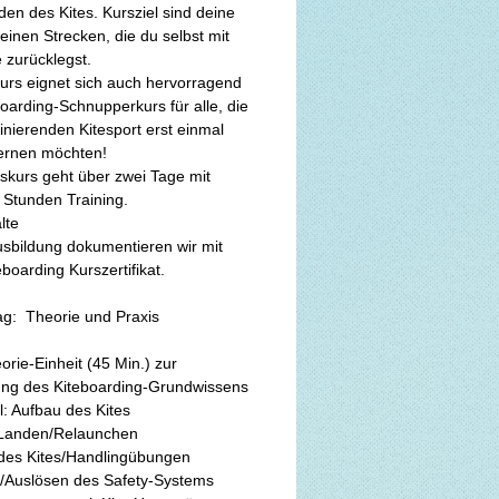
en des Kites. Kursziel sind deine 
leinen Strecken, die du selbst mit 
 zurücklegst.
urs eignet sich auch hervorragend 
boarding-Schnupperkurs für alle, die 
inierenden Kitesport erst einmal 
ernen möchten!
skurs geht über zwei Tage mit 
4 Stunden Training. 
lte
sbildung dokumentieren wir mit 
boarding Kurszertifikat.
ag:  Theorie und Praxis
orie-Einheit (45 Min.) zur 
lung des Kiteboarding-Grundwissens
il: Aufbau des Kites
/Landen/Relaunchen
 des Kites/Handlingübungen
Auslösen des Safety-Systems