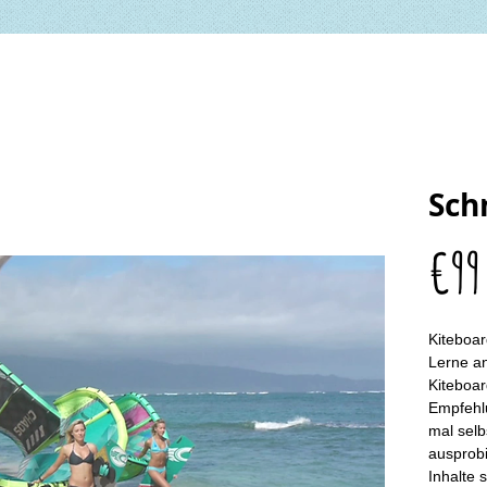
Sch
€99
Kiteboar
Lerne an
Kiteboar
Empfehlu
mal selbs
ausprobi
Inhalte 