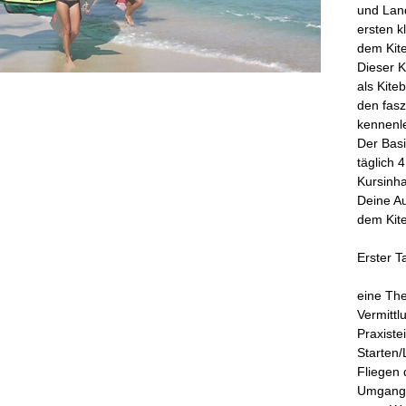
und Land
ersten k
dem Kite
Dieser K
als Kite
den fasz
kennenl
Der Basi
täglich 
Kursinha
Deine Au
dem Kite
Erster T
eine The
Vermitt
Praxiste
Starten
Fliegen
Umgang/