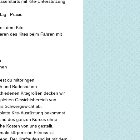
sserstarts mit Kite-Unterstützung
Tag:  Praxis
it dem Kite 
ieren des Kites beim Fahren mit 
n
hen
test du mitbringen
h und Badesachen. 
chiedenen Kitegrößen decken wir 
letten Gewichtsbereich von 
bis Schwergewicht ab.
lette Kite-Ausrüstung bekommst 
end des ganzen Kurses ohne 
che Kosten von uns gestellt. 
male körperliche Fitness ist 
end. Der Kraftaufwand ist mit dem 