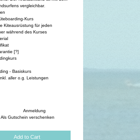
dsurfens vergleichbar.
gen
iteboarding-Kurs
e Kiteausrüstung für jeden 
mer während des Kurses
rial
fikat
Wettergarantie [?]                                                                                                
                          
ding - Basiskurs
. aller o.g. Leistungen               
                                Anmeldung
              Als Gutschein verschenken
Add to Cart