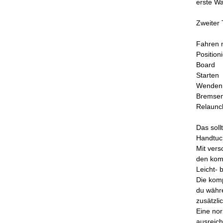
erste Wa
Zweiter 
Fahren m
Position
Board 
Starten
Wenden
Bremse
Relaunc
Das soll
Handtuc
Mit vers
den komp
Leicht- 
Die komp
du währ
zusätzli
Eine nor
ausreich